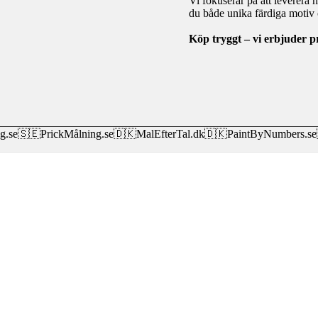
Vi fokuserar på att leverera 
du både unika färdiga motiv o
Köp tryggt – vi erbjuder p
g.se
🇸🇪
PrickMålning.se
🇩🇰
MalEfterTal.dk
🇩🇰
PaintByNumbers.se