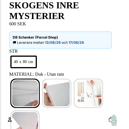
SKOGENS INRE
MYSTERIER
600 SEK
DB Schenker (Parcel Shop)
🚚 Leverans mellan
13/08/26
och
17/08/26
STR
40 x 80 cm
MATERIAL
:
Duk - Utan ram
TOTALT
ANTAL
ARTIKLAR I
VARUKORGEN:
0