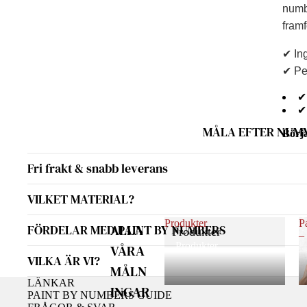
numbe
framf
✔ Ing
✔ Per
✔ 
✔ 
MÅLA EFTER NUM
Börj
Fri frakt & snabb leverans
VILKET MATERIAL?
Produkter
P
ALLA
FÖRDELAR MED PAINT BY NUMBERS
Produkter
–
Produkter
VÅRA
VILKA ÄR VI?
MÅLN
LÄNKAR
INGAR
PAINT BY NUMBERS GUIDE