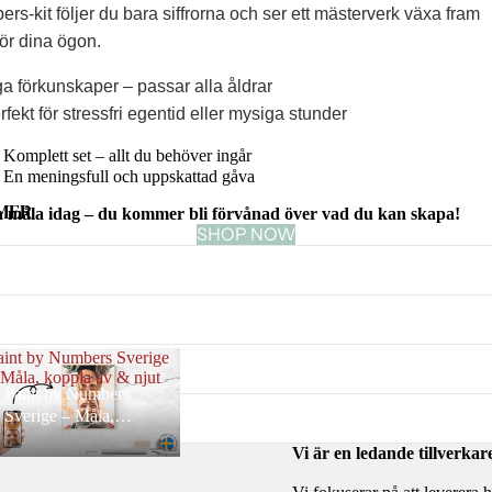
rs-kit följer du bara siffrorna och ser ett mästerverk växa fram
ör dina ögon.
a förkunskaper – passar alla åldrar
fekt för stressfri egentid eller mysiga stunder
Komplett set – allt du behöver ingår
En meningsfull och uppskattad gåva
MER
a måla idag – du kommer bli förvånad över vad du kan skapa!
SHOP NOW
aint by Numbers Sverige
 Måla, koppla av & njut
Paint by Numbers
Sverige – Måla,
koppla av & njut
Vi är en ledande tillverk