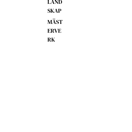
LAND
SKAP
MÄST
ERVE
RK
POP
ART
MAGI
&
FANT
ASI
ÖVRIG
A
MOTI