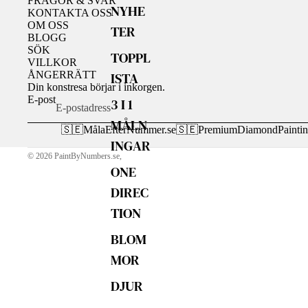
FRÅGOR & SVAR
NYHE
KONTAKTA OSS
OM OSS
TER
BLOGG
SÖK
TOPPL
VILLKOR
ÅNGERRÄTT
ISTA
Din konstresa börjar i inkorgen.
E-post
3 I 1
MÅLN
🇸🇪
MålaEfterNummer.se
🇸🇪
PremiumDiamondPaintin
INGAR
© 2026
PaintByNumbers.se
,
ONE
DIREC
TION
BLOM
MOR
DJUR