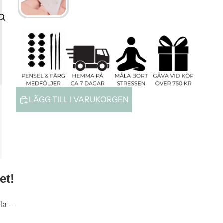
Konto
ANDRA INLOGGNINGSALTERNATIV
Ordrar
Profil
LÄGG TILL I VARUKORGEN
et!
la –