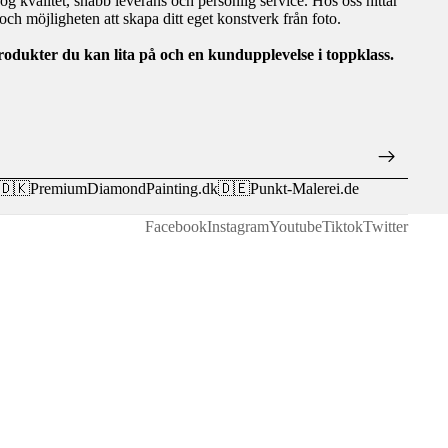
hög kvalitet, snabb leverans och personlig service. Hos oss hittar
ch möjligheten att skapa ditt eget konstverk från foto.
rodukter du kan lita på och en kundupplevelse i toppklass.
🇩🇰
PremiumDiamondPainting.dk
🇩🇪
Punkt-Malerei.de
Facebook
Instagram
Youtube
Tiktok
Twitter