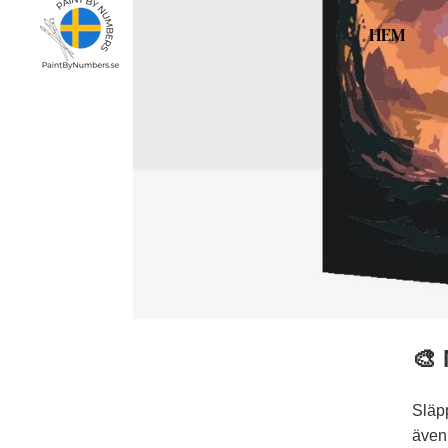
HEM
🎨 
Släpp
även 