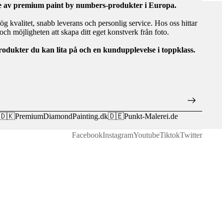
are av premium paint by numbers-produkter i Europa.
hög kvalitet, snabb leverans och personlig service. Hos oss hittar
ch möjligheten att skapa ditt eget konstverk från foto.
rodukter du kan lita på och en kundupplevelse i toppklass.
🇩🇰
PremiumDiamondPainting.dk
🇩🇪
Punkt-Malerei.de
Facebook
Instagram
Youtube
Tiktok
Twitter