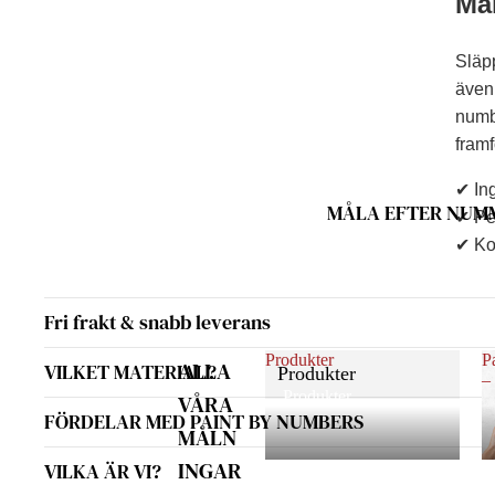
Mål
Släpp
även 
numbe
framf
✔ Ing
MÅLA EFTER NUM
✔ Per
✔ Kom
Fri frakt & snabb leverans
Produkter
P
ALLA
VILKET MATERIAL?
Produkter
–
Produkter
VÅRA
FÖRDELAR MED PAINT BY NUMBERS
MÅLN
INGAR
VILKA ÄR VI?