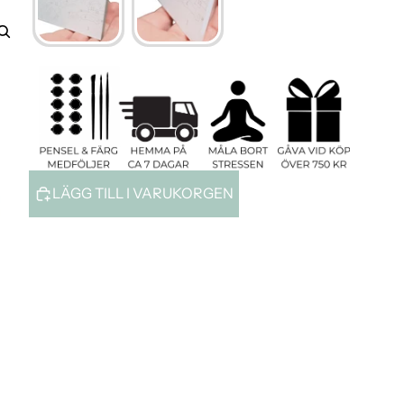
Konto
ANDRA INLOGGNINGSALTERNATIV
Ordrar
Profil
LÄGG TILL I VARUKORGEN