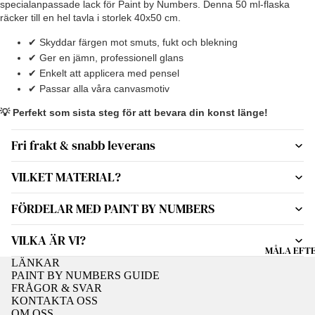
specialanpassade lack för Paint by Numbers. Denna 50 ml-flaska
räcker till en hel tavla i storlek 40x50 cm.
✔ Skyddar färgen mot smuts, fukt och blekning
✔ Ger en jämn, professionell glans
✔ Enkelt att applicera med pensel
✔ Passar alla våra canvasmotiv
💡 Perfekt som sista steg för att bevara din konst länge!
Fri frakt & snabb leverans
VILKET MATERIAL?
FÖRDELAR MED PAINT BY NUMBERS
VILKA ÄR VI?
MÅLA EFT
LÄNKAR
PAINT BY NUMBERS GUIDE
FRÅGOR & SVAR
KONTAKTA OSS
OM OSS