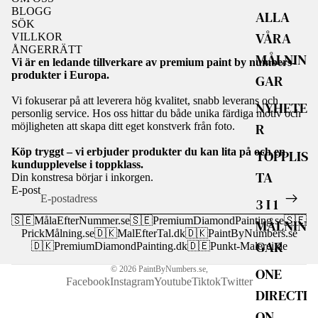
BLOGG
ALLA
SÖK
VÅRA
VILLKOR
ÅNGERRÄTT
MÅLNIN
Vi är en ledande tillverkare av premium paint by numbers-
produkter i Europa.
GAR
Vi fokuserar på att leverera hög kvalitet, snabb leverans och
NYHETE
personlig service. Hos oss hittar du både unika färdiga motiv och
R
möjligheten att skapa ditt eget konstverk från foto.
Köp tryggt – vi erbjuder produkter du kan lita på och en
TOPPLIS
kundupplevelse i toppklass.
TA
Din konstresa börjar i inkorgen.
E-post
3 I 1
🇸🇪
MålaEfterNummer.se
🇸🇪
PremiumDiamondPainting.se
🇸🇪
MÅLNIN
PrickMålning.se
🇩🇰
MalEfterTal.dk
🇩🇰
PaintByNumbers.se
GAR
🇩🇰
PremiumDiamondPainting.dk
🇩🇪
Punkt-Malerei.de
ONE
© 2026
PaintByNumbers.se
,
Facebook
Instagram
Youtube
Tiktok
Twitter
DIRECTI
ON