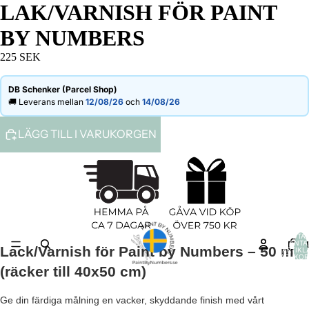
LAK/VARNISH FÖR PAINT
BY NUMBERS
225 SEK
DB Schenker (Parcel Shop)
🚚 Leverans mellan
12/08/26
och
14/08/26
LÄGG TILL I VARUKORGEN
TOTAL
H
ANTA
Lack/Varnish för Paint by Numbers – 50 ml
ARTIKLA
VARUKOR
0
(räcker till 40x50 cm)
Ge din färdiga målning en vacker, skyddande finish med vårt