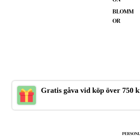
BLOMM
OR
DJUR
LANDSK
AP
MÄSTER
VERK
POP ART
Gratis gåva vid köp över 750 k
MAGI &
FANTASI
ÖVRIGA
MOTIV
PERSONL