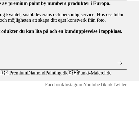
are av premium paint by numbers-produkter i Europa.
hög kvalitet, snabb leverans och personlig service. Hos oss hittar
ch möjligheten att skapa ditt eget konstverk från foto.
rodukter du kan lita på och en kundupplevelse i toppklass.
🇩🇰
PremiumDiamondPainting.dk
🇩🇪
Punkt-Malerei.de
Facebook
Instagram
Youtube
Tiktok
Twitter