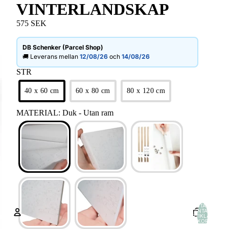
VINTERLANDSKAP
575 SEK
DB Schenker (Parcel Shop)
🚚 Leverans mellan
12/08/26
och
14/08/26
STR
40 x 60 cm
60 x 80 cm
80 x 120 cm
MATERIAL
:
Duk - Utan ram
TOTALT
ANTAL
ARTIKLAR I
VARUKORGEN:
0