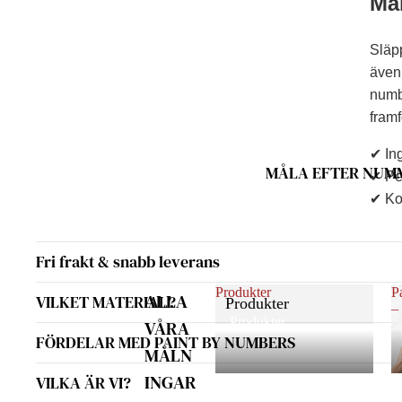
Mål
Släpp
även 
numbe
framf
✔ Ing
MÅLA EFTER NUM
✔ Per
✔ Kom
Fri frakt & snabb leverans
Produkter
P
ALLA
VILKET MATERIAL?
Produkter
–
Produkter
VÅRA
FÖRDELAR MED PAINT BY NUMBERS
MÅLN
INGAR
VILKA ÄR VI?