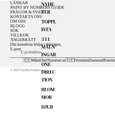
LÄNKAR
NYHE
PAINT BY NUMBERS GUIDE
TER
FRÅGOR & SVAR
KONTAKTA OSS
TOPPL
OM OSS
BLOGG
ISTA
SÖK
VILLKOR
3 I 1
ÅNGERRÄTT
Din konstresa börjar i inkorgen.
MÅLN
E-post
INGAR
🇸🇪
MålaEfterNummer.se
🇸🇪
PremiumDiamondPaintin
ONE
© 2026
PaintByNumbers.se
,
DIREC
TION
BLOM
MOR
DJUR