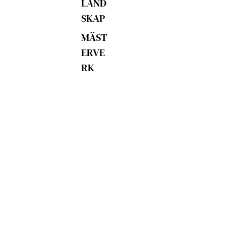
LAND
SKAP
MÄST
ERVE
RK
POP
ART
MAGI
&
FANT
ASI
ÖVRIG
A
MOTI