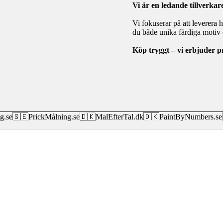
Vi är en ledande tillverk
Vi fokuserar på att leverera 
du både unika färdiga motiv o
Köp tryggt – vi erbjuder p
g.se
🇸🇪
PrickMålning.se
🇩🇰
MalEfterTal.dk
🇩🇰
PaintByNumbers.se