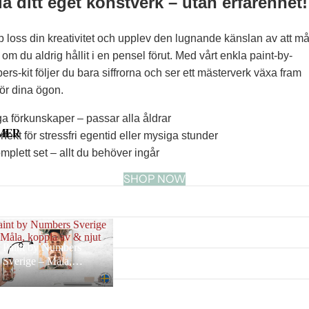
a ditt eget konstverk – utan erfarenhet!
 loss din kreativitet och upplev den lugnande känslan av att må
om du aldrig hållit i en pensel förut. Med vårt enkla paint-by-
rs-kit följer du bara siffrorna och ser ett mästerverk växa fram
ör dina ögon.
a förkunskaper – passar alla åldrar
MER
fekt för stressfri egentid eller mysiga stunder
plett set – allt du behöver ingår
SHOP NOW
aint by Numbers Sverige
 Måla, koppla av & njut
Paint by Numbers
Sverige – Måla,
koppla av & njut