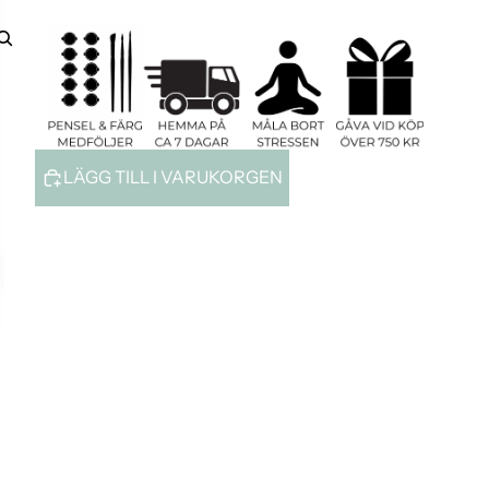
Konto
ANDRA INLOGGNINGSALTERNATIV
Ordrar
Profil
LÄGG TILL I VARUKORGEN