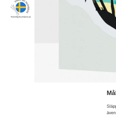
HEM
Mål
Släpp
även 