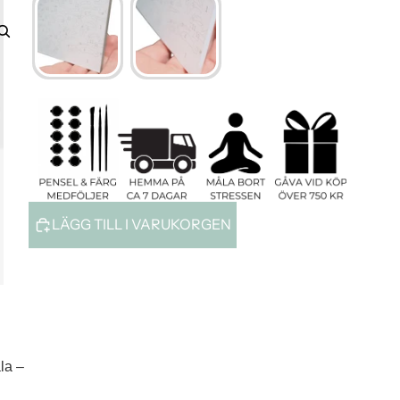
Konto
ANDRA INLOGGNINGSALTERNATIV
Ordrar
Profil
LÄGG TILL I VARUKORGEN
la –