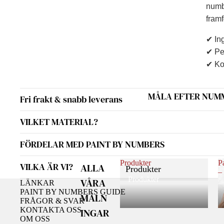
numbe
framf
✔ Ing
✔ Per
✔ Kom
MÅLA EFTER NUM
Fri frakt & snabb leverans
VILKET MATERIAL?
FÖRDELAR MED PAINT BY NUMBERS
Produkter
P
VILKA ÄR VI?
ALLA
Produkter
–
Produkter
VÅRA
LÄNKAR
PAINT BY NUMBERS GUIDE
MÅLN
FRÅGOR & SVAR
KONTAKTA OSS
INGAR
OM OSS