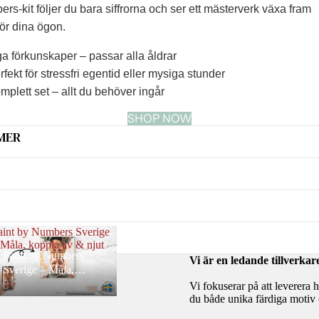
rs-kit följer du bara siffrorna och ser ett mästerverk växa fram
ör dina ögon.
a förkunskaper – passar alla åldrar
fekt för stressfri egentid eller mysiga stunder
plett set – allt du behöver ingår
SHOP NOW
MER
aint by Numbers Sverige
 Måla, koppla av & njut
Paint by Numbers
Vi är en ledande tillverk
Sverige – Måla,
koppla av & njut
Vi fokuserar på att leverera 
du både unika färdiga motiv o