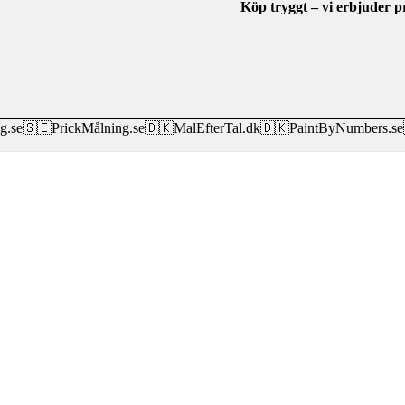
Köp tryggt – vi erbjuder p
g.se
🇸🇪
PrickMålning.se
🇩🇰
MalEfterTal.dk
🇩🇰
PaintByNumbers.se