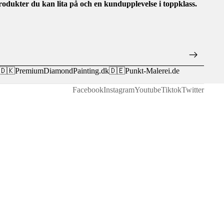
rodukter du kan lita på och en kundupplevelse i toppklass.
🇩🇰
PremiumDiamondPainting.dk
🇩🇪
Punkt-Malerei.de
Facebook
Instagram
Youtube
Tiktok
Twitter