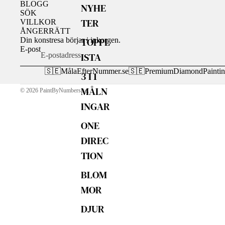
BLOGG
NYHE
SÖK
TER
VILLKOR
ÅNGERRÄTT
TOPPL
Din konstresa börjar i inkorgen.
E-post
ISTA
🇸🇪
MålaEfterNummer.se
🇸🇪
PremiumDiamondPaintin
3 I 1
MÅLN
© 2026
PaintByNumbers.se
,
INGAR
ONE
DIREC
TION
BLOM
MOR
DJUR