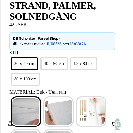
STRAND, PALMER,
SOLNEDGÅNG
425 SEK
DB Schenker (Parcel Shop)
🚚 Leverans mellan
11/08/26
och
13/08/26
STR
30 x 40 cm
40 x 50 cm
60 x 80 cm
80 x 100 cm
MATERIAL
:
Duk - Utan ram
TOTALT
ANTAL
ARTIKLAR I
VARUKORGEN:
0