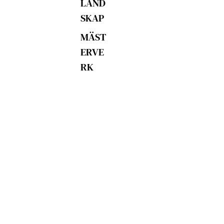
LAND
SKAP
MÄST
ERVE
RK
POP
ART
MAGI
&
FANT
ASI
ÖVRIG
A
MOTI